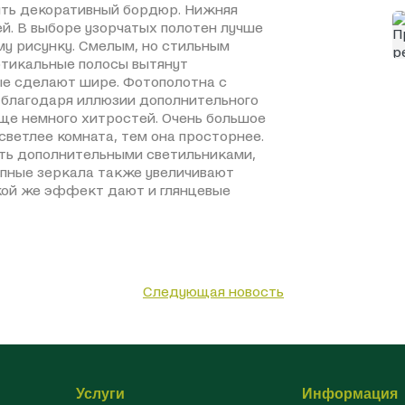
ить декоративный бордюр. Нижняя
й. В выборе узорчатых полотен лучше
му рисунку. Смелым, но стильным
ертикальные полосы вытянут
ые сделают шире. Фотополотна с
 благодаря иллюзии дополнительного
еще немного хитростей. Очень большое
светлее комната, тем она просторнее.
ть дополнительными светильниками,
рупные зеркала также увеличивают
кой же эффект дают и глянцевые
Следующая новость
Услуги
Информация