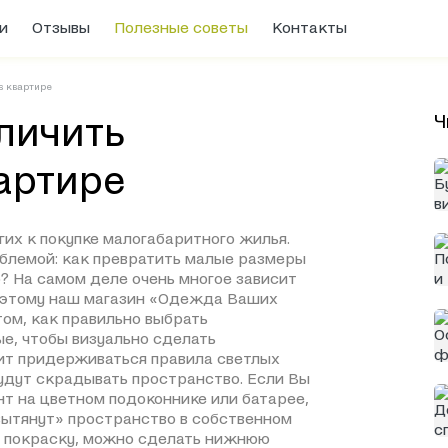
и
Отзывы
Полезные советы
Контакты
в квартире
Ч
личить
артире
их к покупке малогабаритного жилья.
блемой: как превратить малые размеры
? На самом деле очень многое зависит
поэтому наш магазин «Одежда Ваших
том, как правильно выбрать
е, чтобы визуально сделать
оит придерживаться правила светлых
будут скрадывать пространство. Если Вы
нт на цветном подоконнике или батарее,
вытянут» пространство в собственном
д покраску, можно сделать нижнюю