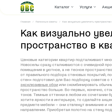
Каталог
Услуги
Акци
Главная
Полезные советы
Как визуально увеличить пространство 
Как визуально уве
пространство в кв
Ценовые категории квартир подталкивают мног
Новоселы сразу сталкиваются с очевидной про
помещения в уютное, а не тесное пространство
от правильного подбора стеновых покрытий, 
стен» подготовил для Вас подборку советов о 
эксклюзивные обои
или скомбинировать обычны
пространство больше. Во-первых, конечно, ст
тонов. Темные оттенки в любом их сочетании 
хотите яркости в интерьере, то сделайте акце
предмете мебели – они отвлекут внимание и «
направлении. Приобретая полотно на стену по