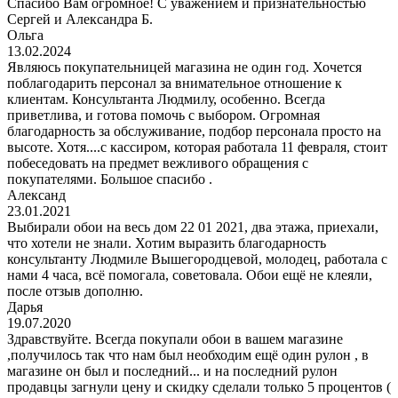
Спасибо Вам огромное! С уважением и признательностью
Сергей и Александра Б.
Ольга
13.02.2024
Являюсь покупательницей магазина не один год. Хочется
поблагодарить персонал за внимательное отношение к
клиентам. Консультанта Людмилу, особенно. Всегда
приветлива, и готова помочь с выбором. Огромная
благодарность за обслуживание, подбор персонала просто на
высоте. Хотя....с кассиром, которая работала 11 февраля, стоит
побеседовать на предмет вежливого обращения с
покупателями. Большое спасибо .
Александ
23.01.2021
Выбирали обои на весь дом 22 01 2021, два этажа, приехали,
что хотели не знали. Хотим выразить благодарность
консультанту Людмиле Вышегородцевой, молодец, работала с
нами 4 часа, всё помогала, советовала. Обои ещё не клеяли,
после отзыв дополню.
Дарья
19.07.2020
Здравствуйте. Всегда покупали обои в вашем магазине
,получилось так что нам был необходим ещё один рулон , в
магазине он был и последний... и на последний рулон
продавцы загнули цену и скидку сделали только 5 процентов (