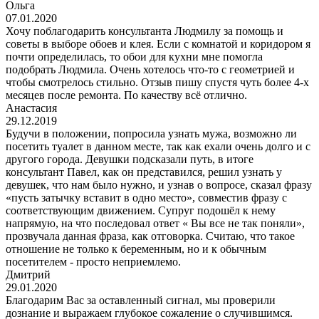
Ольга
07.01.2020
Хочу поблагодарить консультанта Людмилу за помощь и
советы в выборе обоев и клея. Если с комнатой и коридором я
почти определилась, то обои для кухни мне помогла
подобрать Людмила. Очень хотелось что-то с геометрией и
чтобы смотрелось стильно. Отзыв пишу спустя чуть более 4-х
месяцев после ремонта. По качеству всё отлично.
Анастасия
29.12.2019
Будучи в положении, попросила узнать мужа, возможно ли
посетить туалет в данном месте, так как ехали очень долго и с
другого города. Девушки подсказали путь, в итоге
консультант Павел, как он представился, решил узнать у
девушек, что нам было нужно, и узнав о вопросе, сказал фразу
«пусть затычку вставит в одно место», совместив фразу с
соответствующим движением. Супруг подошёл к нему
напрямую, на что последовал ответ « Вы все не так поняли»,
прозвучала данная фраза, как отговорка. Считаю, что такое
отношение не только к беременным, но и к обычным
посетителем - просто неприемлемо.
Дмитрий
29.01.2020
Благодарим Вас за оставленный сигнал, мы проверили
дознание и выражаем глубокое сожаление о случившимся.