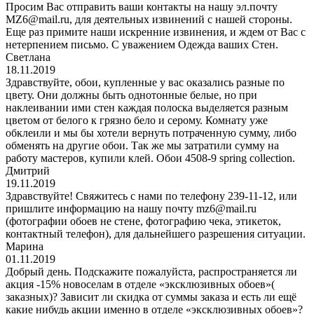
Просим Вас отправить ваши контакты на нашу эл.почту
MZ6@mail.ru, для деятельных извинений с нашей стороны.
Еще раз примите наши искренние извинения, и ждем от Вас с
нетерпением письмо. С уважением Одежда ваших Стен.
Светлана
18.11.2019
Здравствуйте, обои, купленные у вас оказались разные по
цвету. Они должны быть однотонные белые, но при
наклеивании ими стен каждая полоска выделяется разным
цветом от белого к грязно бело и серому. Комнату уже
обклеили и мы бы хотели вернуть потраченную сумму, либо
обменять на другие обои. Так же мы затратили сумму на
работу мастеров, купили клей. Обои 4508-9 spring collection.
Дмитрий
19.11.2019
Здравствуйте! Свяжитесь с нами по телефону 239-11-12, или
пришлите информацию на нашу почту mz6@mail.ru
(фотографии обоев не стене, фотографию чека, этикеток,
контактный телефон), для дальнейшего разрешения ситуации.
Марина
01.11.2019
Добрый день. Подскажите пожалуйста, распространяется ли
акция -15% новоселам в отделе «эксклюзивных обоев»(
заказных)? Зависит ли скидка от суммы заказа и есть ли ещё
какие нибудь акции именно в отделе «эксклюзивных обоев»?