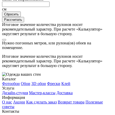
см
Сбросить
Рассчитать
Итоговое значение количества рулонов носит
рекомендательный характер. При расчете «Калькулятор»
округляет результат в большую сторону.
Нужно
погонных метров, или
рулона(ов) обоев на
помещение.
Итоговое значение количества рулонов носит
рекомендательный характер. При расчете «Калькулятор»
округляет результат в большую сторону.
Каталог
Фотообои
Обои
3D обои
Фрески
Клей
Услуги
Дизайн-студия
Мастер-классы
Доставка
Информация
О нас
Акции
Как сделать заказ
Возврат товара
Полезные
советы
Контакты