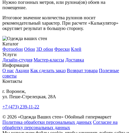
Нужно
погонных метров, или
рулона(ов) обоев на
помещение.
Итоговое значение количества рулонов носит
рекомендательный характер. При расчете «Калькулятор»
округляет результат в большую сторону.
Каталог
Фотообои
Обои
3D обои
Фрески
Клей
Услуги
Дизайн-студия
Мастер-классы
Доставка
Информация
О нас
Акции
Как сделать заказ
Возврат товара
Полезные
советы
Контакты
г. Воронеж,
ул. Пеше-Cтрелецкая, 28А
+7 (473) 239-11-22
© 2026 «Одежда Ваших стен» Обойный гипермаркет
Политика обработки персональных данных
Согласие на
обработку персональных данных
Мы используем файлы cookie, чтобы улучшить работу сайта и