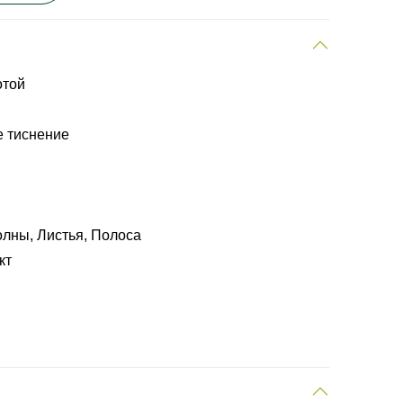
отой
е тиснение
олны, Листья, Полоса
кт