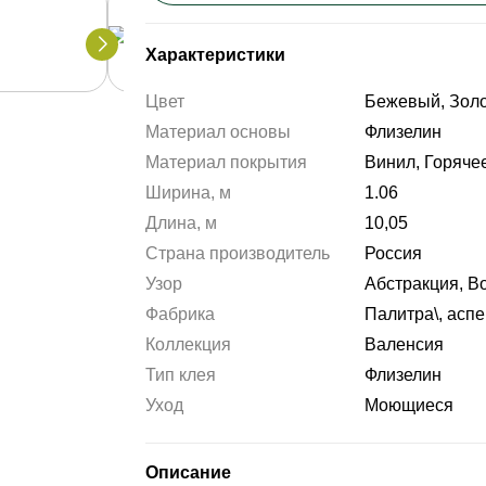
Характеристики
Цвет
Бежевый, Зол
Материал основы
Флизелин
Материал покрытия
Винил, Горяче
Ширина, м
1.06
Длина, м
10,05
Страна производитель
Россия
Узор
Абстракция, В
Фабрика
Палитра\, аспе
Коллекция
Валенсия
Тип клея
Флизелин
Уход
Моющиеся
Описание