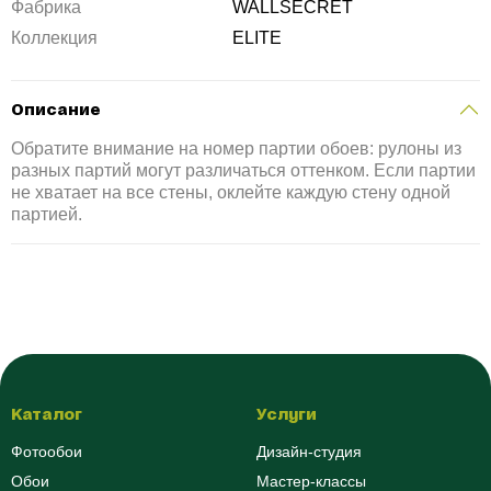
Фабрика
WALLSECRET
Коллекция
ELITE
Описание
Обратите внимание на номер партии обоев: рулоны из
разных партий могут различаться оттенком. Если партии
не хватает на все стены, оклейте каждую стену одной
партией.
Каталог
Услуги
Фотообои
Дизайн-студия
Обои
Мастер-классы