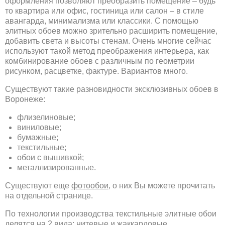
оформления позволяют преобразить помещение – будь
то квартира или офис, гостиница или салон – в стиле
авангарда, минимализма или классики. С помощью
элитных обоев можно зрительно расширить помещение,
добавить света и высоты стенам. Очень многие сейчас
используют такой метод преображения интерьера, как
комбинирование обоев с различным по геометрии
рисунком, расцветке, фактуре. Вариантов много.
Существуют такие разновидности эксклюзивных обоев в
Воронеже:
флизелиновые;
виниловые;
бумажные;
текстильные;
обои с вышивкой;
металлизированные.
Существуют еще
фотообои
, о них Вы можете прочитать
на отдельной странице.
По технологии производства текстильные элитные обои
делятся на 2 вида: нитевые и жаккардовые.