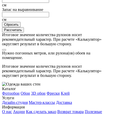
см
Запас на выравнивание
см
Сбросить
Рассчитать
Итоговое значение количества рулонов носит
рекомендательный характер. При расчете «Калькулятор»
округляет результат в большую сторону.
Нужно
погонных метров, или
рулона(ов) обоев на
помещение.
Итоговое значение количества рулонов носит
рекомендательный характер. При расчете «Калькулятор»
округляет результат в большую сторону.
Каталог
Фотообои
Обои
3D обои
Фрески
Клей
Услуги
Дизайн-студия
Мастер-классы
Доставка
Информация
О нас
Акции
Как сделать заказ
Возврат товара
Полезные