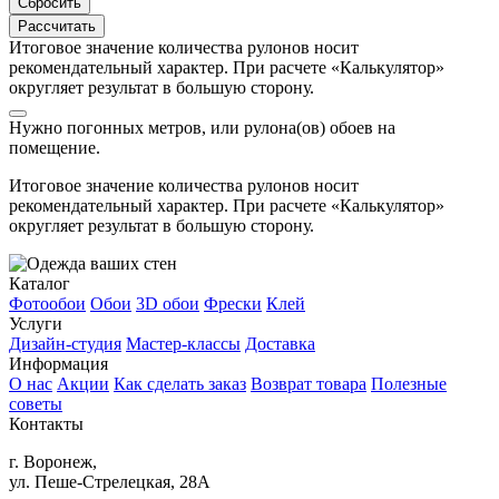
Сбросить
Рассчитать
Итоговое значение количества рулонов носит
рекомендательный характер. При расчете «Калькулятор»
округляет результат в большую сторону.
Нужно
погонных метров, или
рулона(ов) обоев на
помещение.
Итоговое значение количества рулонов носит
рекомендательный характер. При расчете «Калькулятор»
округляет результат в большую сторону.
Каталог
Фотообои
Обои
3D обои
Фрески
Клей
Услуги
Дизайн-студия
Мастер-классы
Доставка
Информация
О нас
Акции
Как сделать заказ
Возврат товара
Полезные
советы
Контакты
г. Воронеж,
ул. Пеше-Cтрелецкая, 28А