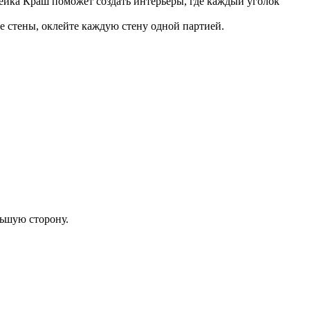
ейка Краш поможет создать интерьеры, где каждый уголок
се стены, оклейте каждую стену одной партией.
льшую сторону.