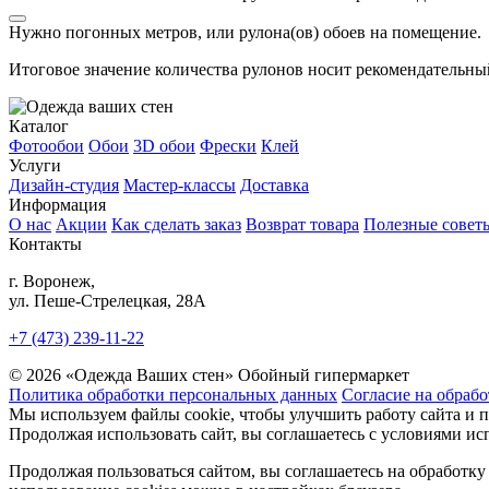
Нужно
погонных метров, или
рулона(ов) обоев на помещение.
Итоговое значение количества рулонов носит рекомендательный
Каталог
Фотообои
Обои
3D обои
Фрески
Клей
Услуги
Дизайн-студия
Мастер-классы
Доставка
Информация
О нас
Акции
Как сделать заказ
Возврат товара
Полезные совет
Контакты
г. Воронеж,
ул. Пеше-Cтрелецкая, 28А
+7 (473) 239-11-22
© 2026 «Одежда Ваших стен» Обойный гипермаркет
Политика обработки персональных данных
Согласие на обраб
Мы используем файлы cookie, чтобы улучшить работу сайта и 
Продолжая использовать сайт, вы соглашаетесь с условиями исп
Продолжая пользоваться сайтом, вы соглашаетесь на обработку